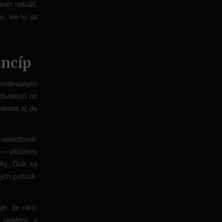
som netušil,
o, ale tu sa
incíp
semdesiatych
ávislosti od
dostal aj do
 nasledovné:
 — väčšinou
ky. Disk sa
ch políčok.
e, že nikto
 niektoré z