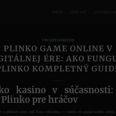
Inicio
¿Qué es?
¿Qué hacem
UNCATEGORIZED
PLINKO GAME ONLINE V
GITÁLNEJ ÉRE: AKO FUNG
PLINKO KOMPLETNÝ GUID
nko kasino v súčasnosti:
 Plinko pre hráčov
t s plinkom som mal čírou náhodou — niekto mi poslal krátke video,