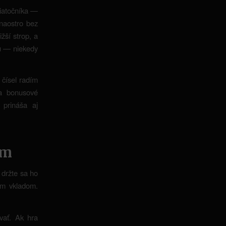
čiatočníka —
naostro bez
žší strop, a
su — niekedy
 čísel radím
na bonusové
 prináša aj
om
 držte sa ho
ym vkladom.
vať. Ak hra