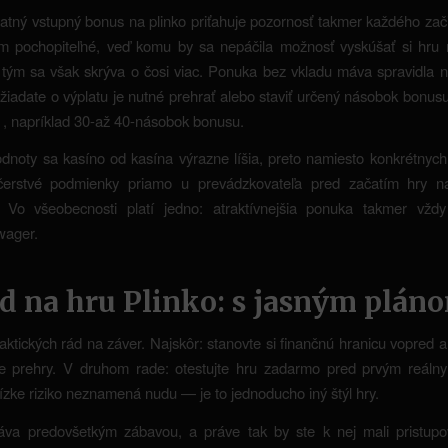
atný vstupný bonus na plinko priťahuje pozornosť takmer každého za
om pochopiteľné, veď komu by sa nepáčila možnosť vyskúšať si hru 
tým sa však skrýva o čosi viac. Ponuka bez vkladu máva spravidla ni
žiadate o výplatu je nutné prehrať alebo staviť určený násobok bonu
 , napríklad 30-až 40-násobok bonusu.
dnoty sa kasíno od kasína výrazne líšia, preto namiesto konkrétnych
 čerstvé podmienky priamo u prevádzkovateľa pred začatím hry 
y. Vo všeobecnosti platí jedno: atraktívnejšia ponuka takmer vždy
wager.
d na hru Plinko: s jasným plán
aktických rád na záver. Najskôr: stanovte si finančnú hranicu vopred a
de prehry. V druhom rade: otestujte hru zadarmo pred prvým reáln
zke riziko neznamená nudu — je to jednoducho iný štýl hry.
táva predovšetkým zábavou, a práve tak by ste k nej mali pristupo