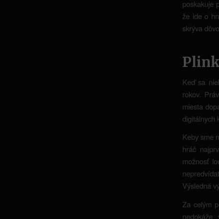
poskakuje p
že ide o hr
skrýva dôvo
Plink
Keď sa niek
rokov. Práv
miesta dopa
digitálnych
Keby sme ma
hráč najpr
možnosť lo
nepredvída
Výsledná vý
Za celým p
nedokáže v