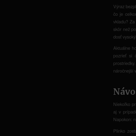
Výraz bezpl
čo je celk
vkladu? Za 
skôr než po
dosť vysoký
Aktuálne ho
pozrieť si
prostriedk
náročnejší 
Návo
Niekoľko pr
aj v prípa
Napokon: ní
Plinko zos