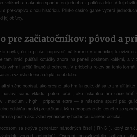
o kolíkoch a nakoniec spadne do jedného z políčok dole. V tej chvíli 
u s prekvapivo dlhou históriou. Plinko casino game vyzerá jednoduch
d jej obľuby.
o pre začiatočníkov: pôvod a pr
to opýta, čo je plinko, odpoveď má korene v americkej televízii o
e tam hráči púšťali kotúčiky zhora na paneli posiatom kolíkmi, a v z
du vyhrali určitú finančnú odmenu. V priebehu rokov sa tento formát 
 kasín a vznikla dnešná digitálna obdoba.
li stručne popísať, ako presne táto hra funguje, dá sa to zhrnúť takto
v nastaví sumu vkladu, potom určí , ako riskantnú hru chce hrať
w , medium , high , prípadne extra — a následne spustí pád gulič
teľne odkláňa medzi prekážkami, kým nedopadne do jedného zo spodný
hra sa počíta ako vklad vynásobený hodnotou daného políčka.
rocesom sa skrýva generátor náhodných čísel ( RNG ), ktorý zaručuj
ýsledok vopred odhadnúť. Overení poskytovatelia softvéru ako