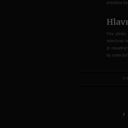
prestáva by
Hlav
Hra plinko
televíznej 
je zásadným
by mala byť
JU