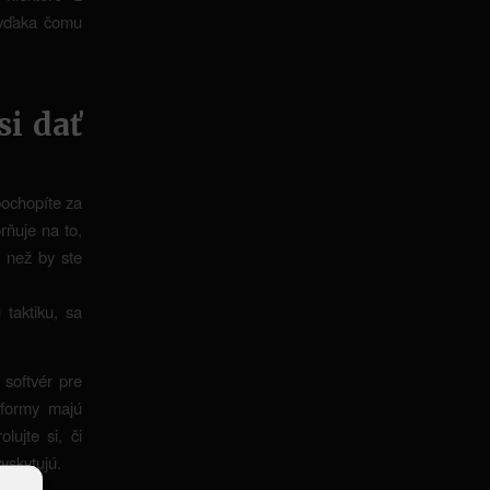
 vďaka čomu
si dať
pochopíte za
rňuje na to,
, než by ste
taktiku, sa
 softvér pre
tformy majú
lujte si, či
yskytujú.