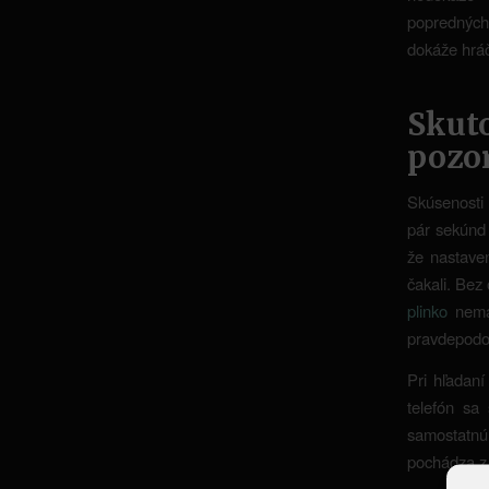
popredných
dokáže hráč
Skuto
pozo
Skúsenosti 
pár sekúnd 
že nastaven
čakali. Bez 
plinko
nemá 
pravdepodo
Pri hľadaní
telefón sa
samostatnú 
pochádza z 