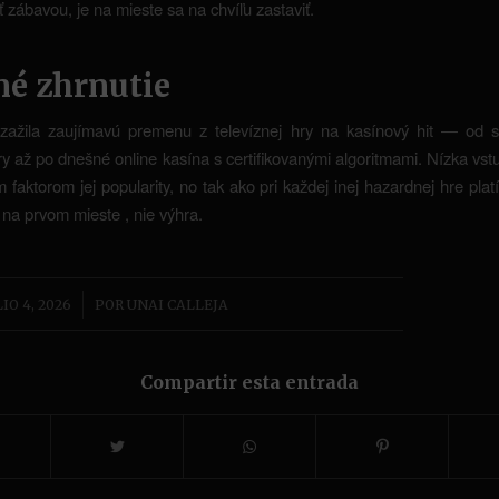
ť zábavou, je na mieste sa na chvíľu zastaviť.
né zhrnutie
 zažila zaujímavú premenu z televíznej hry na kasínový hit — od st
hry až po dnešné online kasína s certifikovanými algoritmami. Nízka vst
 faktorom jej popularity, no tak ako pri každej inej hazardnej hre plat
 na prvom mieste , nie výhra.
/
LIO 4, 2026
POR
UNAI CALLEJA
Compartir esta entrada