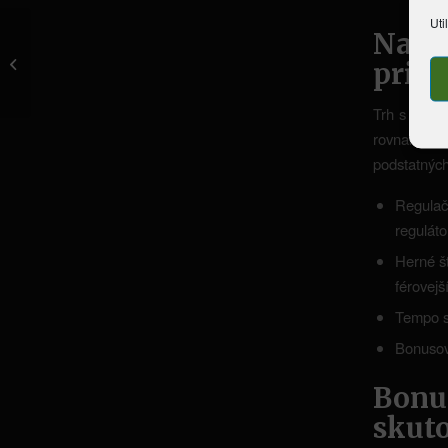
Uti
Najle
Bally Casino � Registered into the
New jersey and you can
pri v
Pennsylvania
Trh s hrou 
rovnakú sp
podstatných
Regula
reguláto
Herné št
férovejš
Tempo s
Bonusové
Bonu
skut