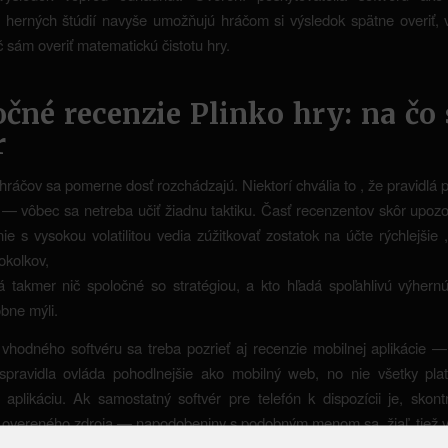
 herných štúdií navyše umožňujú hráčom si výsledok spätne overiť,
 sám overiť matematickú čistotu hry.
čné recenzie Plinko hry: na čo 
r
hráčov sa pomerne dosť rozchádzajú. Niektorí chvália to , že pravidlá 
— vôbec sa netreba učiť žiadnu taktiku. Časť recenzentov skôr upozo
ie s vysokou volatilitou vedia zúžitkovať zostatok na účte rýchlejšie 
okolkov,
takmer nič spoločné so stratégiou, a kto hľadá spoľahlivú výhernú 
bne mýli.
 vhodného softvéru sa treba pozrieť aj recenzie mobilnej aplikácie —
 spravidla ovláda pohodlnejšie ako mobilný web, no nie všetky pla
aplikáciu. Ak samostatný softvér pre telefón k dispozícii je, skontro
overeného zdroja — napodobeniny s podobným menom sa, žiaľ, tiež v