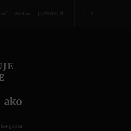
os?
Medios
¡APÚNTATE!
UJE
E
 ako
 kde gulička