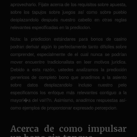
aprovecharlo. Fijate acerca de los requisitos sobre apuesta,
sobre los tapujos sobre juegos así­ como sobre pueblo
desplazandolo después nuestro cabello en otras reglas
relevantes especificadas en la prediccion.
Nota: la prediccion estándares para bonos de casino
podran derivar algún lo perfectamente tanto dificiles sobre
comprender, especialmente de el cual nunca se podrí­an
mover encuentre tradicionalista en leer motivos juridica.
Debido a esta razón, ustedes analizamos la predicción
genericos de completo bono que anadimos a la asiento
sobre datos desplazandolo incluso nuestro pelo
especificamos los enfoque más relevantes contiguo a la
mayori�a del vari?n. Asimismo, anadimos respuestas así­
como ejemplos de proporcionar expresado percepcion.
Acerca de como impulsar