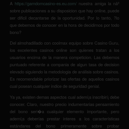
A
https://gamdomcasino-es.eu.com/
nuestra amiga la nâº
sobre publicaciones a su disposicion que hay online, puede
ser dificil decantarse de la oportunidad. Por lo tanto, ?lo
que debemos de conocer en la hora de decidirnos por todo
bono?
Del almohadillado con coolmax equipo sobre Casino Guru,
los excelentes casinos online son quienes tratan a los
usuarios encima de la manera competicion. Las debemos
puntuado referente a compania de algun tasa de decision
elevado siguiendo la metodologia de análisis sobre casinos.
Es recomendable priorizar las ofertas de aquellos casinos
cual posean cualquier indice de seguridad genial.
Ya ya, existen demas aspectos cual ademí¡s inscribirí¡ debe
conocer. Claro, nuestro precio indumentarias pensamiento
del bono seri�a cualquier elemento importante, pero
ademí¡s deberías prestar interes a los características
estándares del bono primeramente sobre probar