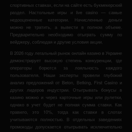
спортивных ставках, если на сайте есть букмекерский
раздел. Настольные игры и live casino — самые
недооцененные категории. Начисленные деньги
можно не тратить, а вывести в полном объеме.
Предварительно необходимо отыграть сумму по
вейджеру, соблюдая и другие условия акции.
В 2026 году легальный рынок онлайн казино в Украине
демонстрирует высокую степень конкуренции, где
операторы борются за лояльность каждого
пользователя. Наши эксперты провели глубокий
анализ предложений от Beton, Betking, First Casino и
других лидеров индустрии. Отыгрывать бонусы в
казино можно и через карточные игры или рулетки,
однако в учет будет не полная сумма ставки. Как
правило, это 10%, тогда как ставки в слотах
учитываются полностью. В отдельных заведениях
промокоды допускается отыгрывать исключительно