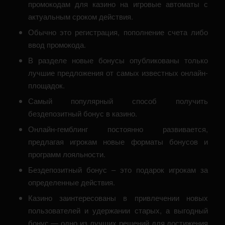
промокодам для казино на игровые автоматы с
актуальным сроком действия.
Обычно это регистрация, пополнение счета либо
ввод промокода.
В разделе новые бонусы опубликованы только
лучшие предложения от самых известных онлайн-
площадок.
Самый популярный способ получить
бездепозитный бонус в казино.
Онлайн-гемблинг постоянно развивается,
предлагая игрокам новые форматы бонусов и
программ лояльности.
Бездепозитный бонус – это подарок игрокам за
определенные действия.
Казино заинтересованы в привлечении новых
пользователей и удержании старых, а выгодный
бонус — одно из лучших решений для достижения