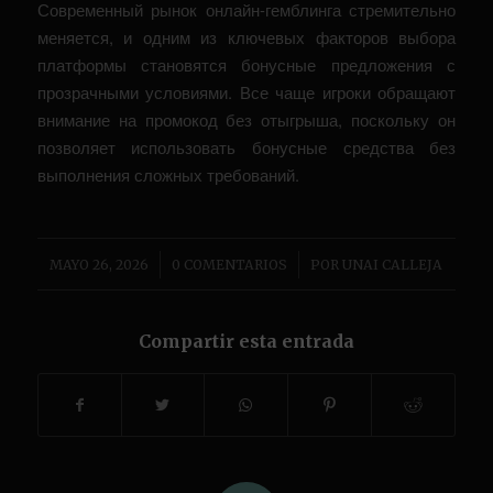
Современный рынок онлайн-гемблинга стремительно
меняется, и одним из ключевых факторов выбора
платформы становятся бонусные предложения с
прозрачными условиями. Все чаще игроки обращают
внимание на промокод без отыгрыша, поскольку он
позволяет использовать бонусные средства без
выполнения сложных требований.
/
/
MAYO 26, 2026
0 COMENTARIOS
POR
UNAI CALLEJA
Compartir esta entrada