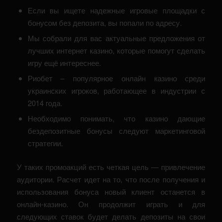
Если вы ищете надежные игровые площадки с
бонусом без депозита, вы попали по адресу.
Мы собрали для вас актуальные предложения от
лучших интернет казино, которые помогут сделать
игру ещё интереснее.
Риобет – популярное онлайн казино среди
украинских игроков, работающее в индустрии с
2014 года.
Необходимо понимать, что казино дающие
бездепозитные бонусы следуют маркетинговой
стратегии.
У таких промоакций есть четкая цель — привлечение
аудитории. Расчет идет на то, что после получения и
использования бонуса новый клиент останется в
онлайн-казино. Он продолжит играть и для
следующих ставок будет делать депозиты на свои