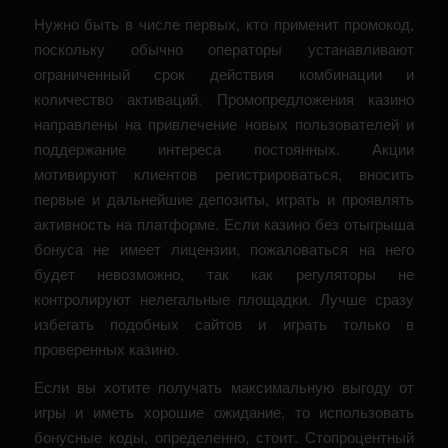
Нужно быть в числе первых, кто применит промокод,
поскольку обычно операторы устанавливают
ограниченный срок действия комбинации и
количество активаций. Промопредложения казино
направлены на привлечение новых пользователей и
поддержание интереса постоянных. Акции
мотивируют клиентов регистрироваться, вносить
первые и дальнейшие депозиты, играть и проявлять
активность на платформе. Если казино без отыгрыша
бонуса не имеет лицензии, пожаловаться на него
будет невозможно, так как регуляторы не
контролируют нелегальные площадки. Лучше сразу
избегать подобных сайтов и играть только в
проверенных казино.
Если вы хотите получать максимальную выгоду от
игры и иметь хорошие ожидание, то использовать
бонусные коды, определенно, стоит. Стопроцентный