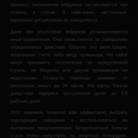
прогресс выполнения вейджера засчитывается при
ставках в слотах. В лайв-играх, настольных,
карточных дисциплинах он замедляется.
Даже при отсутствии вейджера устанавливаются
иные ограничения. Они начисляются за совершение
определенных действий. Обычно это регистрация,
пополнение счета либо ввод промокода. На сайте
могут принимать посетителей из определенной
страны, но бездепы или другие промоакции им
недоступны. Скорость перевода занимает от
нескольких минут до 24 часов. На карты банков
допустима задержка поступления денег до 3-5
рабочих дней.
Этот перечень позволит вам эффективно выбрать
подходящее заведение и воспользоваться их
выгодными предложениями. Бездепозитные бонусы
стали очень популярны на азартных площадках.