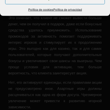
понимают, где искать такие комбинации, как их
использовать и прокручивать.
Política de cookies
Política de privacidad
Это означает, что клиент не сможет вывести больше
денег, чем он получил в подарок, даже если бонусные
средства удалось приумножить. Использование
промокодов за активность помогает поддерживать
интерес игроков и стимулирует их к продолжению
игры. Это выгодно как для казино, так и для самих
пользователей, которые получают дополнительные
бонусы и увеличивают свои шансы на выигрыш. Чем
проще условия для активации, тем больше
вероятность, что клиента заинтересует акция.
Нет, его активируют единожды, если правилами акции
не предусмотрено иное. Азартные игры должны
расцениваться как одна из форм досуга. Чрезмерное
увлечение может привести к развитию игорной
зависимости.