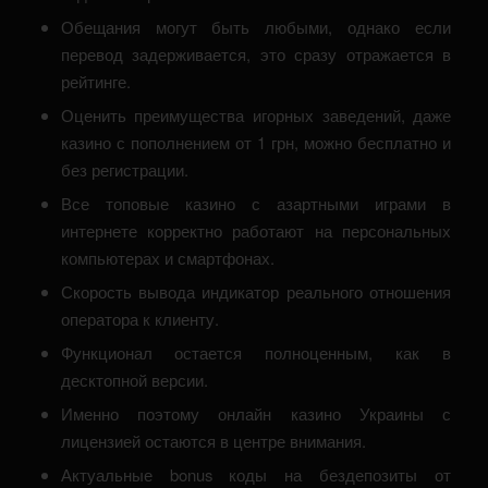
Обещания могут быть любыми, однако если
перевод задерживается, это сразу отражается в
рейтинге.
Оценить преимущества игорных заведений, даже
казино с пополнением от 1 грн, можно бесплатно и
без регистрации.
Все топовые казино с азартными играми в
интернете корректно работают на персональных
компьютерах и смартфонах.
Скорость вывода индикатор реального отношения
оператора к клиенту.
Функционал остается полноценным, как в
десктопной версии.
Именно поэтому онлайн казино Украины с
лицензией остаются в центре внимания.
Актуальные bonus коды на бездепозиты от