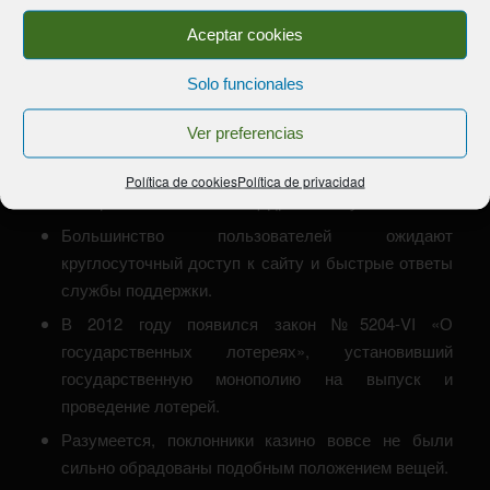
формат удерживает клиентов в среднем на 28%
Aceptar cookies
дольше, чем чистые казино.
Многие пользователи выбирают площадку именно
Solo funcionales
по наличию любимых провайдеров.
Ver preferencias
Игроки ищут не только азартные игры, но и
надежные платформы с удобным интерфейсом,
Política de cookies
Política de privacidad
быстрыми выплатами и щедрыми бонусами.
Большинство пользователей ожидают
круглосуточный доступ к сайту и быстрые ответы
службы поддержки.
В 2012 году появился закон №5204-VI «О
государственных лотереях», установивший
государственную монополию на выпуск и
проведение лотерей.
Разумеется, поклонники казино вовсе не были
сильно обрадованы подобным положением вещей.