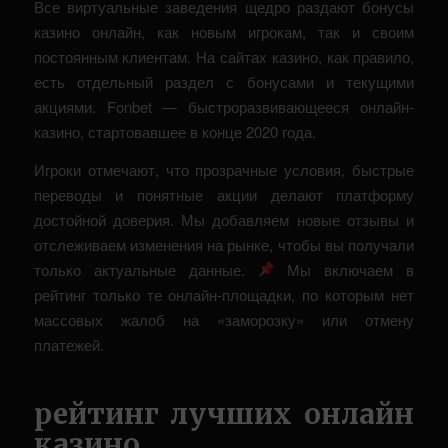
Все виртуальные заведения щедро раздают бонусы
казино онлайн, как новым игрокам, так и своим
постоянным клиентам. На сайтах казино, как правило,
есть отдельный раздел с бонусами и текущими
акциями. Fonbet — быстроразвивающееся онлайн-
казино, стартовавшее в конце 2020 года.
Игроки отмечают, что прозрачные условия, быстрые
переводы и понятные акции делают платформу
достойной доверия. Мы добавляем новые отзывы и
отслеживаем изменения на рынке, чтобы вы получали
только актуальные данные.
Мы включаем в
рейтинг только те онлайн-площадки, по которым нет
массовых жалоб на «заморозку» или отмену
платежей.
рейтинг лучших онлайн
казино