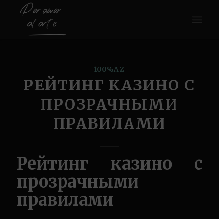
100%A Z
РЕЙТИНГ КАЗИНО С
ПРОЗРАЧНЫМИ
ПРАВИЛАМИ
Рейтинг казино с
прозрачными
правилами