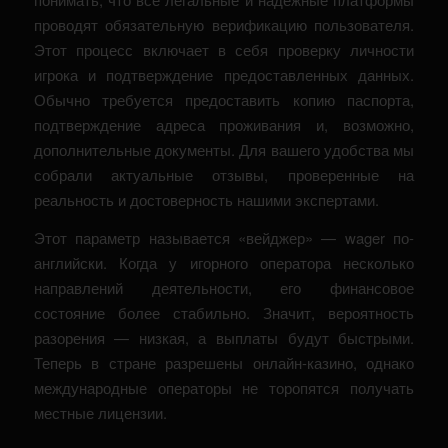
проводят обязательную верификацию пользователя.
Этот процесс включает в себя проверку личности
игрока и подтверждение предоставленных данных.
Обычно требуется предоставить копию паспорта,
подтверждение адреса проживания и, возможно,
дополнительные документы. Для вашего удобства мы
собрали актуальные отзывы, проверенные на
реальность и достоверность нашими экспертами.
Этот параметр называется «вейджер» — wager по-
английски. Когда у игорного оператора несколько
направлений деятельности, его финансовое
состояние более стабильно. Значит, вероятность
разорения — низкая, а выплаты будут быстрыми.
Теперь в стране разрешены онлайн-казино, однако
международные операторы не торопятся получать
местные лицензии.