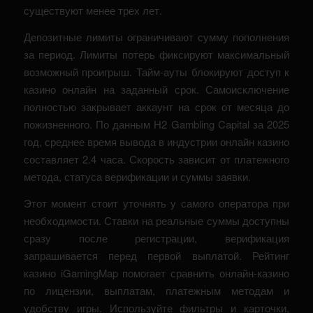
существуют менее трех лет.
Депозитные лимиты ограничивают сумму пополнения
за период. Лимиты потерь фиксируют максимальный
возможный проигрыш. Тайм-ауты блокируют доступ к
казино онлайн на заданный срок. Самоисключение
полностью закрывает аккаунт на срок от месяца до
пожизненного. По данным H2 Gambling Capital за 2025
год, среднее время вывода в индустрии онлайн казино
составляет 2.4 часа. Скорость зависит от платежного
метода, статуса верификации и суммы заявки.
Этот момент стоит уточнять у самого оператора при
необходимости. Ставки на реальные суммы доступны
сразу после регистрации, верификация
запрашивается перед первой выплатой. Рейтинг
казино iGamingMap помогает сравнить онлайн-казино
по лицензии, выплатам, платежным методам и
удобству игры. Используйте фильтры и карточки,