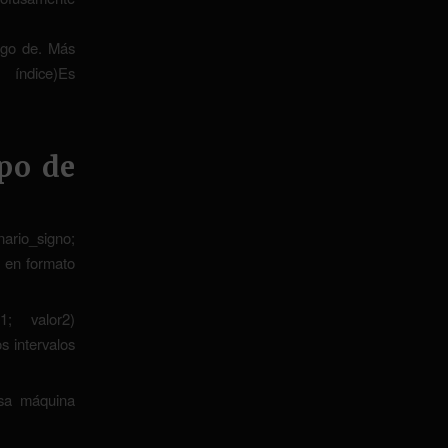
lgo de. Más
 índice)Es
ipo de
io_signo;
o en formato
; valor2)
s intervalos
esa máquina