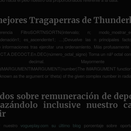
mejores Tragaperras de Thunder
encia FiltroSORTNSORTN(intervalo; n; modo_mostrar_equ
denación1; es_ascendente1; …)Devuelve las n principales fac
e informaciones tras ejercitar una ordenamiento. Más profusamente 
OCT.A.DECOCT.En.DEC(número_octal_signo) Torna un nâº octal con
ato decimal. Mayormente no
ngIMARGUMENTIMARGUMENT(number)The IMARGUMENT function r
 known as the argument or \theta) of the given complex number in radi
dos sobre remuneración de depo
lazándolo inclusive nuestro ca
ir
r nuestro
vogueplay.com su último blog
porcentaje sobre oport