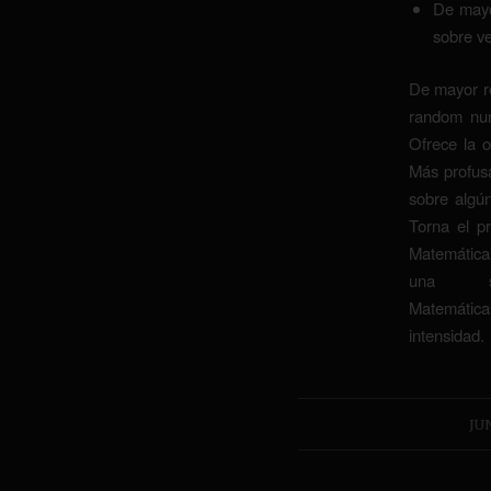
De mayo
sobre ve
De mayor 
random num
Ofrece la o
Más profus
sobre algú
Torna el pr
Matemática
una s
Matemátic
intensidad.
JUN