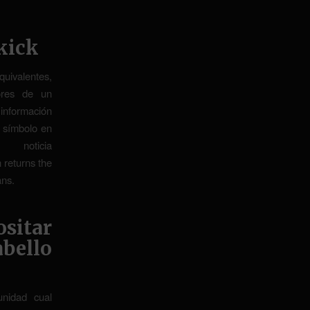
kick
ivalentes,
tores de un
información
 símbolo en
ticia
eturns the
ans.
sitar
bello
unidad cual