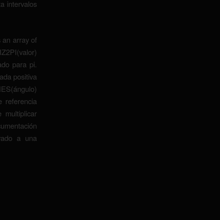
 intervalos
n array of
Z2PI(valor)
ado para pi.
da positiva
NES(ángulo)
e referencia
multiplicar
tación
vado a una