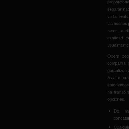
proporcion
separar nad
visita, real
las hechos 
rusos, euri
cantidad d
usualmente 
Opera pequ
compañía p
garantizan 
Aviator c
autorizados
ha transpi
opciones.
De may
concaten
Cualquie