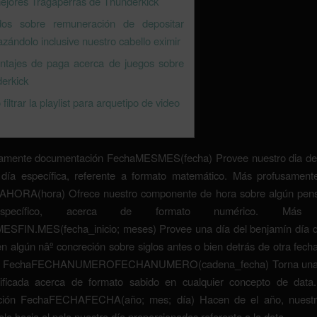
ejores Tragaperras de Thunderkick
dos sobre remuneración de depositar
azándolo inclusive nuestro cabello eximir
ntajes de paga acerca de juegos sobre
erkick
iltrar la playlist para arquetipo de video
amente documentación FechaMESMES(fecha) Provee nuestro dia de 
 día específica, referente a formato matemático. Más profusamente
ORA(hora) Ofrece nuestro componente de hora sobre algún pen
specífico, acerca de formato numérico. Más re
ESFIN.MES(fecha_inicio; meses) Provee una día del benjamín día d
n algún nâº concreción sobre siglos antes o bien detrás de otra fech
ón FechaFECHANUMEROFECHANUMERO(cadena_fecha) Torna una
ificada acerca de formato sabido en cualquier concepto de dat
ción FechaFECHAFECHA(año; mes; día) Hacen de el año, nuest
lo hacia el pelo nuestro día proporcionados referente a la data.