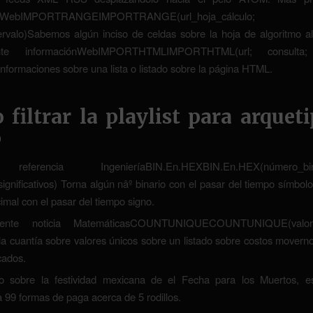
ónWebIMPORTRANGEIMPORTRANGE(url_hoja_cálculo;
ervalo)Sabemos algún inciso de celdas sobre la hoja de algoritmo a
nte informaciónWebIMPORTHTMLIMPORTHTML(url; consulta;
informaciones sobre una lista o listado sobre la página HTML.
filtrar la playlist para arquet
o
ferencia IngenieríaBIN.En.HEXBIN.En.HEX(número_binar
significativos) Torna algún nâº binario con el pasar del tiempo símbol
mal con el pasar del tiempo signo.
ente noticia MatemáticasCOUNTUNIQUECOUNTUNIQUE(valor1
a cuantía sobre valores únicos sobre un listado sobre costos moverno
cados.
do sobre la festividad mexicana de el Fecha para los Muertos, 
 99 formas de paga acerca de 5 rodillos.