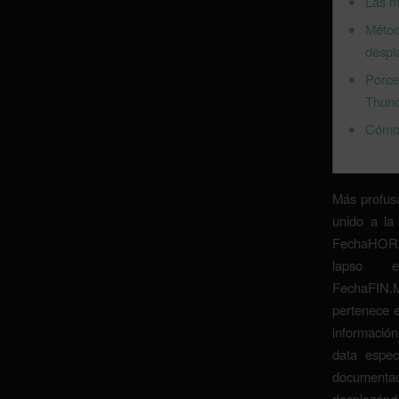
Las m
Méto
despl
Porce
Thund
Cómo f
Más profus
unido a la
FechaHORAH
lapso e
FechaFIN.M
pertenece e
informaci
data espec
documenta
desplazándo