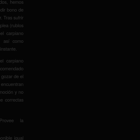
ados, hemos
udir bono de
. Tras sufrir
plea (rublos
nel carpiano
, así­ como
instante.
el carpiano
recomendado
 gozar de el
encuentran
emoción y no
e correctas
Provee la
onible igual