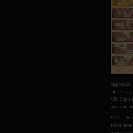
disposición
ingresos, y
VIP. Sigue 
el casino a
Más infor
sobre dete
transpira