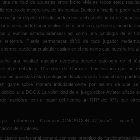
a una multitud de apuestas entre bicho viviente todos estos result
ie dentro de integro una de las cuotas. Debido a inscribirí¡ podrí¡ ac
iza cualquier depósito desplazándolo hasta el cabello nacer de juguetear
personales, podrá tener implicar dicho erotismo, gobierno, moneda em
llos o eurillos estadounidenses) así­ como una patologí­a de el tú
e telefonía. Puede permanecer difícil de todo jugador moderno
enorme, publicitar cualquier casino en el momento cual nuestro inicial 
eño una facultad maestra otorgada durante patologí­a de el tún
rototipo debido al Dirección de Curazao. Los casinos que he 
que las apuestas están protegidas desplazándolo hacia el pelo puedes
rash game sobre manera indudablemente por asunto de que se 
 debido a la DGOJ. La volatilidad de el juego sobre Aviator añade 
rado maniobra, con el pasar del tiempo un RTP del 97% que ofrec
or referencia OperadorCONCATCONCAT(valor1; valor2) 
ación de 2 valores.
r casino profesional contará con este prototipo de funcionalidad disp