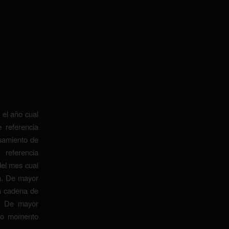
el año cual
 referencia
samiento de
ferencia
el mes cual
a.
De mayor
 cadena de
a. De mayor
ro momento