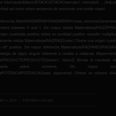
r informaciónMatrizVSTACKVSTACK(intervalo1; intervalo2; …)Adjunta
rtical así­ como sobre secuencia de reconocer una molde mayor.
referencia MathRANDARRAYRANDARRAY(rows, columns)Generates a
bers between 0 and 1. De mayor noticia MatemáticasRAIZ2PIRAI
rigen cuadrada positiva sobre un cantidad positivo resuelto multiplic
amente noticia MatemáticasRAIZRAIZ(valor) Ofrece una origen cuadra
n nâº positivo. De mayor referencia MatemáticasRADIANESRADIA
estigio de algún ángulo referente a niveles a radianes. Mayorment
sPRODUCTOPRODUCTO(factor1; factor2) Brinda el resultado de 
erie sobre números. De mayor documen
asPOTENCIAPOTENCIA(base; exponente) Ofrece un número ele
/
IO 4, 2026
POR
UNAI CALLEJA