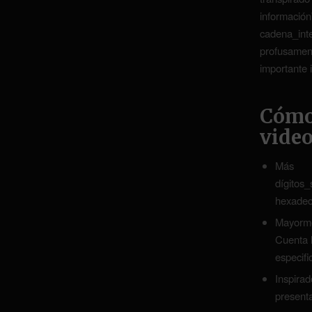
informaci
cadena_int
profusame
importante 
Cómo 
vide
Más re
dígitos_
hexadeci
Mayorm
Cuenta l
especifi
Inspira
presenta