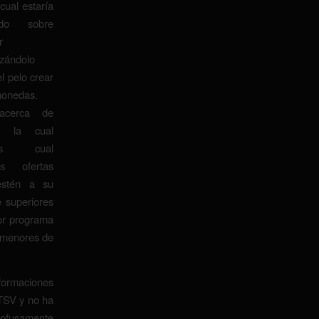
 cual estaría
ado sobre
r
zándolo
el pelo crear
monedas.
acerca de
a la cual
es cual
as ofertas
estén a su
e superiores
dor programa
ormenores de
ormaciones
TSV y no ha
ofusamente