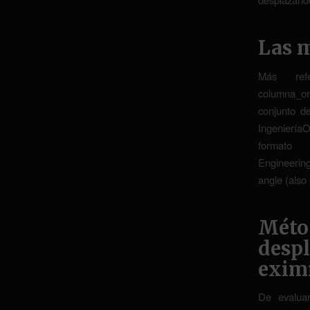
Las 
Más refer
columna_or
conjunto d
Ingeniería
form
Engineeri
angle (also
Méto
desp
exim
De evalua