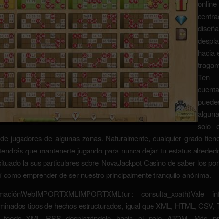
online
centr
diseña
despla
hacia 
traga
Ten 
cuent
pued
algun
solo 
 de jugadores de algunas zonas. Naturalmente, cualquier grado tien
 tendrás que mantenerte jugando para nunca dejar tu estatus alrede
situado la sus particulares sobre NovaJackpot Casino de saber los p
sí­ como emprender de ser nuestro principalmente tranquilo anónima.
maciónWebIMPORTXMLIMPORTXML(url; consulta_xpath)Vale inf
rminados tipos de hechos estructurados, igual que XML, HTML, CSV, 
do feeds XML RSS desplazándolo hacia el pelo ATOM. Más pr