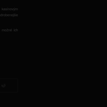
m kasínovým
odrobenejšie
e možné ich