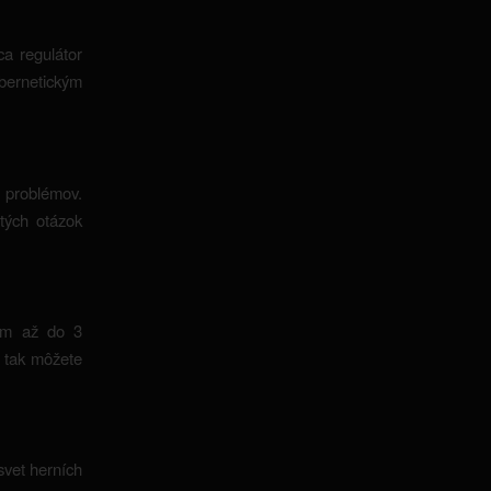
ca regulátor
ybernetickým
h problémov.
tých otázok
zím až do 3
, tak môžete
svet herních