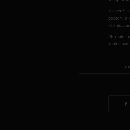
Niektoré h
pocitom a o
diskutované 
Ak máte ni
kontaktovať 
JU