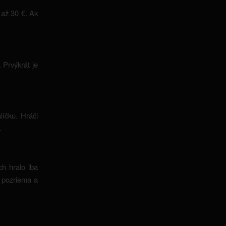
 až 30 €. Ak
 Prvýkrát je
íčku. Hráči
.
ch hralo iba
r pozriema a