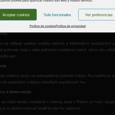
lizamos cookies para optimizar nuestro sitio web y nuestro servicio.
bezpečenia
tvorene v spolupráci s najlepším vývojármi online gier, ako napríklad 
Aceptar cookies
Solo funcionales
Ver preferencias
NetEnt. Softvér týchto špeciálne dôležité komponenty bola vytvorená
spojitý, praktický pre hračiek pri hraní herních automatov.
Política de cookies
Política de privacidad
ránky
o sa odlišuje vysokou kvalitou stránok a efektnejšími navigačnými z
é automaty majú v sebe jedinečné rozdelenie funkcií, ktorá vám uľahčí
ného gier.
rzia
oju mobilnú verziu na zabezpečenie pohodlia hráčov. Na mobilne je d
ních automatov, vrátane niekoľkých populárnych her.
hry a demo-verzie
 sa môžu skvelo rozrástnúť v miernej akcie s Ritzom pri hraní bezpla
y je tu takisto možnosť hradiť tie isté hry zadarmo.