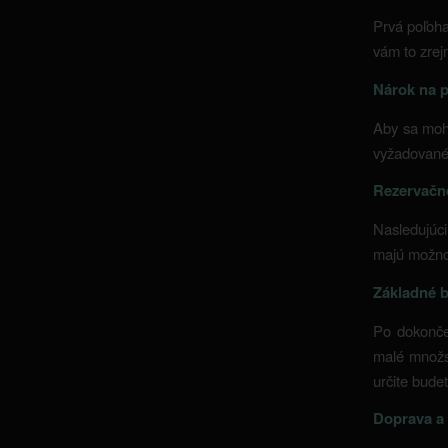
Prvá poľoha
vám to zrej
Nárok na 
Aby sa mohl
vyžadované,
Rezervačné
Nasledujúc
majú možnos
Základné 
Po dokončen
malé množsy
určite budet
Doprava a 