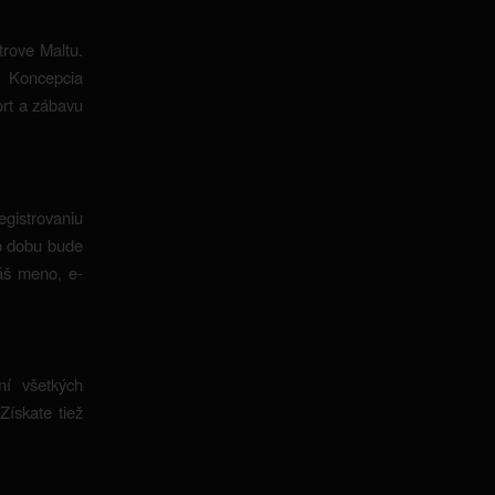
trove Maltu.
. Koncepcia
ort a zábavu
egistrovaniu
to dobu bude
váš meno, e-
ní všetkých
Získate tiež