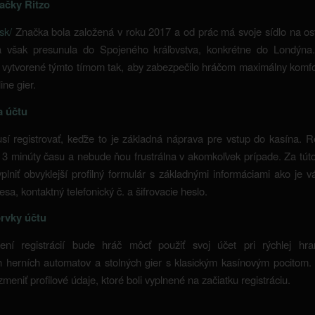
ačky Ritzo
.sk/
Značka bola založená v roku 2017 a od prác má svoje sídlo na os
 však presunula do Spojeného kráľovstva, konkrétne do Londýna
 vytvorené týmto tímom tak, aby zabezpečilo hráčom maximálny komf
ine gier.
a účtu
í registrovať, keďže to je základná náprava pre vstup do kasína. R
 3 minúty času a nebude ňou frustrálna v akomkoľvek prípade. Za tú
plniť obvyklejší profilný formulár s základnými informáciami ako je 
sa, kontaktný telefonický č. a šifrovacie heslo.
rvky účtu
ní registrácií bude hráč môcť použiť svoj účet pri rýchlej hra
 herních automatov a stolných gier s klasickým kasínovým pocitom. 
meniť profilové údaje, ktoré boli vyplnené na začiatku registráciu.