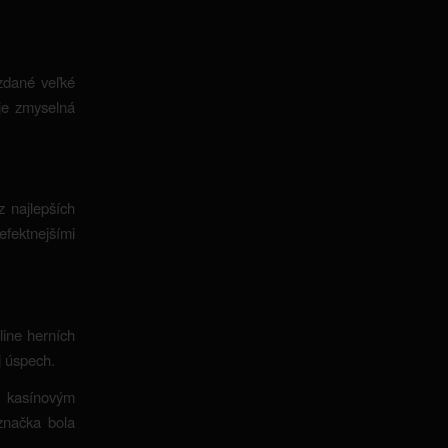
zdané veľké
uje zmyselná
 najlepších
efektnejšími
line herních
j úspech.
m kasínovým
značka bola