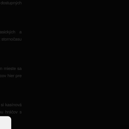
h dostupných
asických a
z stornočasu
om mieste sa
cov hier pre
 si kasínová
bou hráčov s