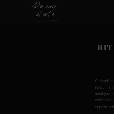
RIT
Súčasné onl
šancu na v
mnohých z 
vďačnosťou
všetkým det