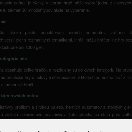
ácania peňazí je rýchly, v ktorom hráč môže vybrať jednu z viacerýc
Je tu takmer 30 množsť typov akcie na vyberanie.
hier
úka širokú paletu populárnych herních automatov, vrátane kl
ích verzií gier s rozmanitými tematikami. Hráči môžu hráť online hry be
 dostupne asi 1000 gier.
kategórie hier
ia obsahuje tieľko hračok a rozdeleny sú do dvoch kategorií. Na prv
automatické hry s nulovým stornočasom v ktorých je možno hrať z tisí
aj nehorlivé hráči.
okým rozsiahlosťou
itatívny profilom a širokou paletou herních automatov a stolných gier
o získala celosvetovo priaznivcov. Táto stránka sa stala prvú voľ
nymi hračkami.