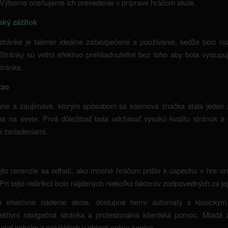
Výborne oceňujeme ich prevedenie v príprave hráčom akcie.
ský zážitok
stránke je takmer ideálne zabezpečené a používanie, keďže bolo ro
Stránky sú veľmi efektívo prehliadnuteľné bez toho aby bola vystup
stránke.
tzo
sné a zaujímavé, ktorým spôsobom sa kasínová značka stala jeden z
na na svete. Prvá dôležitosť bola udržiavať vysokú kvalitu stránok a 
 zariadeniami.
jto recenzie sa odhalí, ako mnohé hráčom prišlo k úspechu v hre on
Pri tejto reštrikcii bolo nájdených niekoľko faktorov zodpovedných za je
 efektívne riadenie akcie, dostupné herní automaty s klasický
fektivní navigačná stránka a profesionálna klientská pomoc. Mladá 
stať jedným z najväčších v oblasti online kasína.