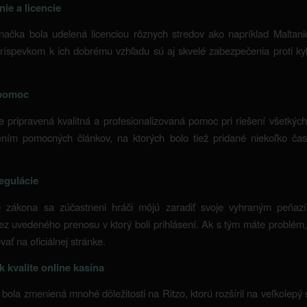
ie a licencie
ačka bola udelená licenciou rôznych stredov ako napríklad Maltani
Príspevkom k ich dobrému vzhľadu sú aj skvelé zabezpečenia proti k
 pomoc
e pripravená kvalitná a profesionalizovaná pomoc pri riešení všetkýc
rením pomocných článkov, na ktorých bolo tiež pridané niekoľko čas
egulácie
 zákona sa zúčastneni hráči môjú zaradiť svoje vyhraným peňa
ez uvedeného prenosu v ktorý boli prihlásení. Ak s tým máte problém
vať na oficiálnej stránke.
k kvalite online kasína
bola zmeniená mnohé dôležitosti na Ritzo, ktorú rozšíril na veľkolepý 