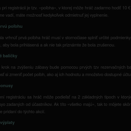
 pri registrácii je tzv. «poľoha», v ktorej môže hráč zadarmo hodiť 10 €
me vadí, máte možnosť kedykoľvek odmietnuť jej vyplnenie.
prvú poľohu
a vrhnúť prvá poľoha hráč musí v stornočiase splniť určité podmienky.
 aby bola prihlásená a ak nie tak priznámte že bola zrušenou.
 balíčky
i krok na zvýšeniu zábavy bude pomocou prvých tzv rezervačných bal
ť si zmeniť počet poľoh, ako aj ich hodnotu a množstvo dostupné účtu
bonusy
í registráciu sa hráč môže podieľať na 2 základných tipoch v ktorý
o zadaných od účastníkov. Ak títo «všetko majú», tak to môjete skô
e pridaní do týchto akcií.
výplaty