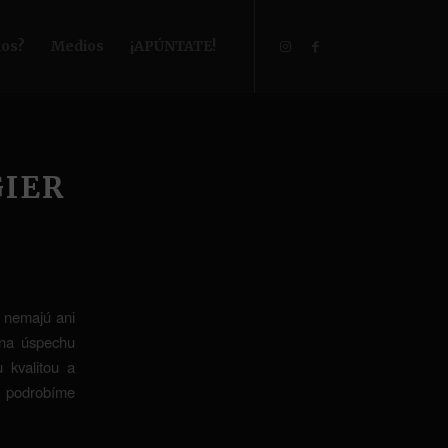
os?
Medios
¡APÚNTATE!
GIER
i nemajú ani
 na úspechu
 kvalitou a
a podrobíme