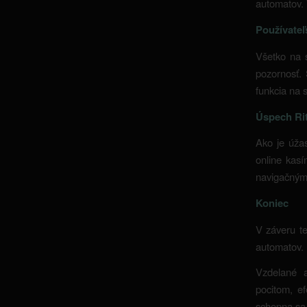
automatov. 
Používateľ
Všetko na 
pozornosť. 
funkcia na 
Úspech Ri
Ako je úža
online kasí
navigačnými
Koniec
V záveru te
automatov. 
Vzdelané a
pocitom, e
schopna sa 