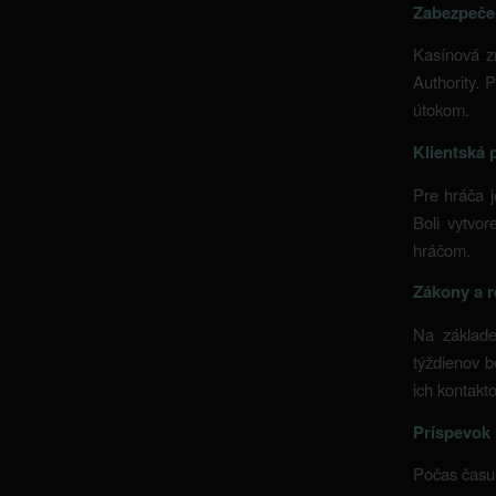
Zabezpečen
Kasínová zn
Authority. 
útokom.
Klientská
Pre hráča j
Boli vytvo
hráčom.
Zákony a r
Na základe
týždienov b
ich kontakto
Príspevok 
Počas času 