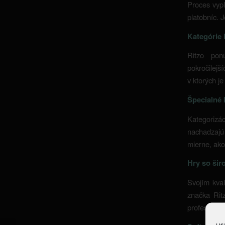
Proces vypl
platobníc. 
Kategórie 
Ritzo pon
pokročilejš
v ktorých je
Špecialné 
Kategorizác
nachadzajú 
mierne, ako 
Hry so šir
Svojím kval
značka Ritz
profesionál