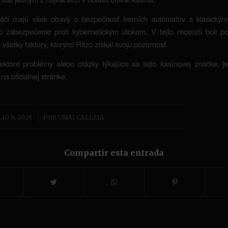
ráči majú však obavy o bezpečnosť herních automatov s klasický
 zabezpečenie proti kybernetickým útokom. V tejto recenzii boli p
všetky faktory, ktorými Ritzo získal svoju pozornosť.
ektoré problémy alebo otázky týkajúce sa tejto kasínovej značke, j
na oficiálnej stránke.
/
LIO 9, 2026
POR
UNAI CALLEJA
Compartir esta entrada