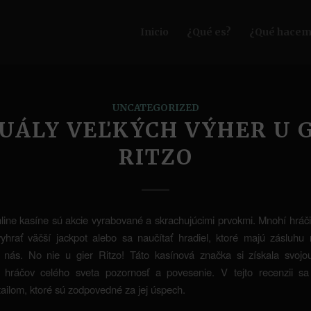
Inicio
¿Qué es?
¿Qué hacem
UNCATEGORIZED
UÁLY VEĽKÝCH VÝHER U 
RITZO
ine kasíne sú akcie vyrabované a skrachujúcimi prvokmi. Mnohí hráč
yhrať väčší jackpot alebo sa naučítať hradiel, ktoré majú zásluhu
nás. No nie u gier Ritzo! Táto kasínová značka si získala svojou
 hráčov celého sveta pozornosť a povesenie. V tejto recenzii s
ailom, ktoré sú zodpovedné za jej úspech.