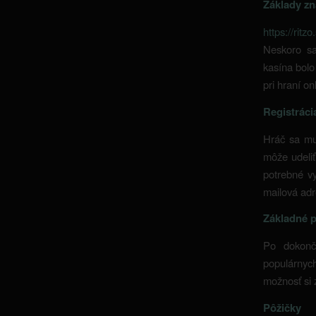
Základy zn
https://ritzo
Neskoro sa
kasína bolo
pri hraní onl
Registráci
Hráč sa mus
môže udeliť
potrebné vy
mailová adre
Základné p
Po dokonče
populárnych
možnosť si z
Pôžičky