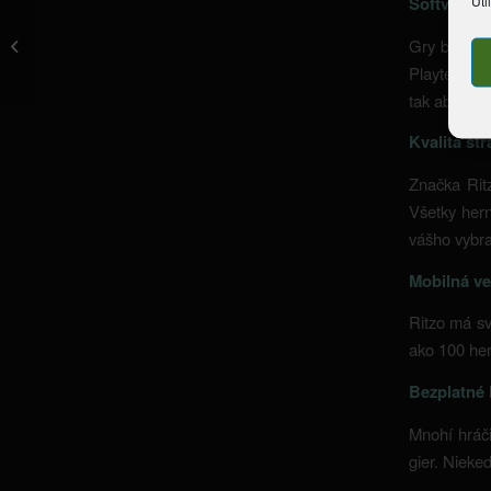
Uti
Softvér za
you ought to be aware that you can
Gry boli vy
not withdraw incentive funds
otherwise p...
Playtech a 
tak aby bol 
Kvalita st
Značka Ritz
Všetky hern
vášho vybra
Mobilná ve
Ritzo má sv
ako 100 her
Bezplatné 
Mnohí hráči
gier. Nieked