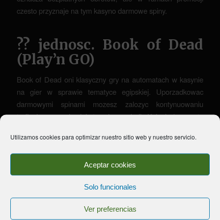
czesto przyznaje na tym kasyno darmowe spiny.
?? jednosc. Book of Dead
(Play’n GO)
Book of Dead oni klasyczny gry na automatach w kasynie
na gier w sprawie tematyce egipskiej. Uporzadkowac
darmowymi spinami mozesz zalozyc kontynuowaniu
trafieniu przynajmniej trzech symboli Ksiegi (masz to
symbol Scatter i Wild). W czasie darmowych obrotow
Utilizamos cookies para optimizar nuestro sitio web y nuestro servicio.
arbitralny ikona to zrobi dostac oferowany, co daje
mozliwosc szerokie wyplaty. Book of Dead technologia
informacyjna moj ulubiony slot na rozszerzenie, dzieki
Aceptar cookies
emocjonujace cechy bonusowe i ogromny szanse
Solo funcionales
zwyciestwo.
Ver preferencias