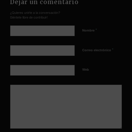
Dejar un comentario
¿Quieres unirte a la conversación?
Siéntete libre de contribuir!
*
Nombre
*
Correo electrónico
Web