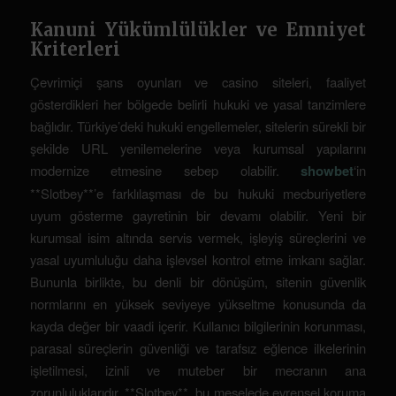
Kanuni Yükümlülükler ve Emniyet
Kriterleri
Çevrimiçi şans oyunları ve casino siteleri, faaliyet
gösterdikleri her bölgede belirli hukuki ve yasal tanzimlere
bağlıdır. Türkiye’deki hukuki engellemeler, sitelerin sürekli bir
şekilde URL yenilemelerine veya kurumsal yapılarını
modernize etmesine sebep olabilir.
showbet
‘in
**Slotbey**’e farklılaşması de bu hukuki mecburiyetlere
uyum gösterme gayretinin bir devamı olabilir. Yeni bir
kurumsal isim altında servis vermek, işleyiş süreçlerini ve
yasal uyumluluğu daha işlevsel kontrol etme imkanı sağlar.
Bununla birlikte, bu denli bir dönüşüm, sitenin güvenlik
normlarını en yüksek seviyeye yükseltme konusunda da
kayda değer bir vaadi içerir. Kullanıcı bilgilerinin korunması,
parasal süreçlerin güvenliği ve tarafsız eğlence ilkelerinin
işletilmesi, izinli ve muteber bir mecranın ana
zorunluluklarıdır. **Slotbey**, bu meselede evrensel koruma