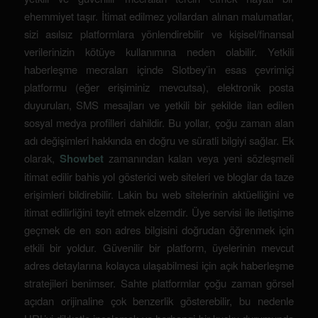
ehemmiyet taşır. İtimat edilmez yollardan alınan malumatlar,
sizi asılsız platformlara yönlendirebilir ve kişisel/finansal
verilerinizin kötüye kullanımına neden olabilir. Yetkili
haberleşme mecraları içinde Slotbey’in esas çevrimiçi
platformu (eğer erişiminiz mevcutsa), elektronik posta
duyuruları, SMS mesajları ve yetkili bir şekilde ilan edilen
sosyal medya profilleri dahildir. Bu yollar, çoğu zaman alan
adı değişimleri hakkında en doğru ve süratli bilgiyi sağlar. Ek
olarak,
Showbet
zamanından kalan veya yeni sözleşmeli
itimat edilir bahis yol gösterici web siteleri ve bloglar da taze
erişimleri bildirebilir. Lakin bu web sitelerinin aktüelliğini ve
itimat edilirliğini teyit etmek elzemdir. Üye servisi ile iletişime
geçmek de en son adres bilgisini doğrudan öğrenmek için
etkili bir yoldur. Güvenilir bir platform, üyelerinin mevcut
adres detaylarına kolayca ulaşabilmesi için açık haberleşme
stratejileri benimser. Sahte platformlar çoğu zaman görsel
açıdan orijinaline çok benzerlik gösterebilir, bu nedenle