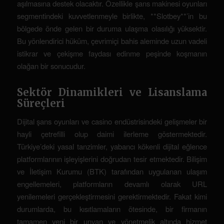
aşılmasına destek olacaktır. Özellikle şans makinesi oyunları
segmentindeki kuvvetlenmeyle birlikte, **Slotbey**’in bu
bölgede önde gelen bir duruma ulaşma olasılığı yüksektir.
Bu yönlendirici hüküm, çevrimiçi bahis aleminde uzun vadeli
istikrar ve çekişme faydası edinme peşinde koşmanın
olağan bir sonucudur.
Sektör Dinamikleri ve Lisanslama
Süreçleri
Dijital şans oyunları ve casino endüstrisindeki gelişmeler bir
hayli çetrefilli olup daimi ilerleme göstermektedir.
Türkiye’deki yasal tanzimler, yabancı kökenli dijital eğlence
platformlarının işleyişlerini doğrudan tesir etmektedir. Bilişim
ve İletişim Kurumu (BTK) tarafından uygulanan ulaşım
engellemeleri, platformların devamlı olarak URL
yenilemeleri gerçekleştirmesini gerektirmektedir. Fakat kimi
durumlarda, bu kısıtlamaların ötesinde, bir firmanın
tamamen yeni bir unvan ve yönetmelik altında hizmet