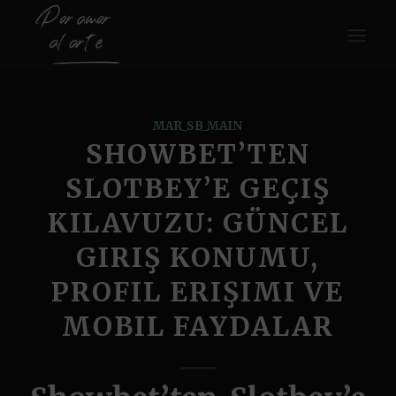
MAR_SB_MAIN
SHOWBET’TEN
SLOTBEY’E GEÇIŞ
KILAVUZU: GÜNCEL
GIRIŞ KONUMU,
PROFIL ERIŞIMI VE
MOBIL FAYDALAR