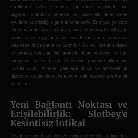
kurallarına doğru şifreleme yöntemleri sayesinde üye
bilgilerini muhafaza etmekte ve sistematik denetimlerle
oyunların tarafsızlığını garanti etmektedir. Emniyet, yalnızca
teknik yapı ile sınırlı kalmayıp, aynı zamanda bilinçli oyun
stratejilerinin uygulanmasını ve kullanıcıların kendilerini
salamette duymalarını de barındırır. Bu hal, üyelerin kişisel
ve parasal datasının dış taraflarla aktarılmamasını ve tüm
süreçlerin net bir tarzda bitirilmesini güvence altına alır.
Hukuki uyum, firmanın geleceğe dönük ve emniyetli bir
hizmet sunucusu olarak konumunu edinmesinde anahtar bir
rol üstlenir.
Yeni Bağlantı Noktası ve
Erişilebilirlik: Slotbey’e
Kesintisiz İntikal
Çevrimiçi kısmet oyunları ve casino sitelerinin Türkiye’deki