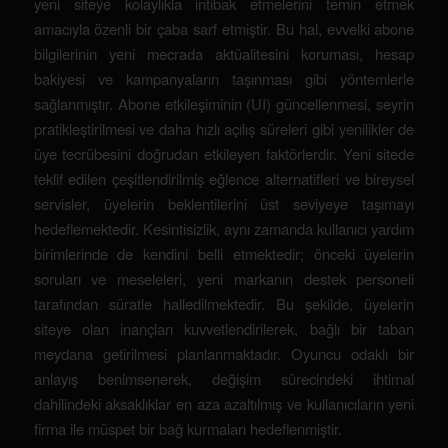
yeni siteye kolaylıkla intibak etmelerini temin etmek
amacıyla özenli bir çaba sarf etmiştir. Bu hal, evvelki abone
bilgilerinin yeni mecrada aktüalitesini koruması, hesap
bakiyesi ve kampanyaların taşınması gibi yöntemlerle
sağlanmıştır. Abone etkileşiminin (UI) güncellenmesi, seyrin
pratikleştirilmesi ve daha hızlı açılış süreleri gibi yenilikler de
üye tecrübesini doğrudan etkileyen faktörlerdir. Yeni sitede
teklif edilen çeşitlendirilmiş eğlence alternatifleri ve bireysel
servisler, üyelerin beklentilerini üst seviyeye taşımayı
hedeflemektedir. Kesintisizlik, aynı zamanda kullanıcı yardım
birimlerinde de kendini belli etmektedir; önceki üyelerin
soruları ve meseleleri, yeni markanın destek personeli
tarafından süratle halledilmektedir. Bu şekilde, üyelerin
siteye olan inançları kuvvetlendirilerek, bağlı bir taban
meydana getirilmesi planlanmaktadır. Oyuncu odaklı bir
anlayış benimsenerek, değişim sürecindeki ihtimal
dahilindeki aksaklıklar en aza azaltılmış ve kullanıcıların yeni
firma ile müspet bir bağ kurmaları hedeflenmiştir.