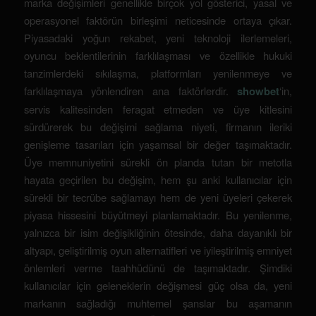
marka değişimleri genellikle birçok yol gösterici, yasal ve
operasyonel faktörün birleşimi neticesinde ortaya çıkar.
Piyasadaki yoğun rekabet, yeni teknoloji ilerlemeleri,
oyuncu beklentilerinin farklılaşması ve özellikle hukuki
tanzimlerdeki sıkılaşma, platformları yenilenmeye ve
farklılaşmaya yönlendiren ana faktörlerdir.
showbet
‘in,
servis kalitesinden feragat etmeden ve üye kitlesini
sürdürerek bu değişimi sağlama niyeti, firmanın ileriki
genişleme tasarıları için yaşamsal bir değer taşımaktadır.
Üye memnuniyetini sürekli ön planda tutan bir metotla
hayata geçirilen bu değişim, hem şu anki kullanıcılar için
sürekli bir tecrübe sağlamayı hem de yeni üyeleri çekerek
piyasa hissesini büyütmeyi planlamaktadır. Bu yenilenme,
yalnızca bir isim değişikliğinin ötesinde, daha dayanıklı bir
altyapı, geliştirilmiş oyun alternatifleri ve iyileştirilmiş emniyet
önlemleri verme taahhüdünü de taşımaktadır. Şimdiki
kullanıcılar için geleneklerin değişmesi güç olsa da, yeni
markanın sağladığı muhtemel şanslar bu aşamanın