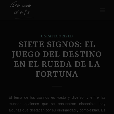
UNCATEGORIZED
SIETE SIGNOS: EL
JUEGO DEL DESTINO
EN EL RUEDA DE LA
FORTUNA
El tema de los casinos es vasto y diverso, y entre las
muchas opciones que se encuentran disponible, hay
algunas que destacan por su originalidad y complejidad. Es