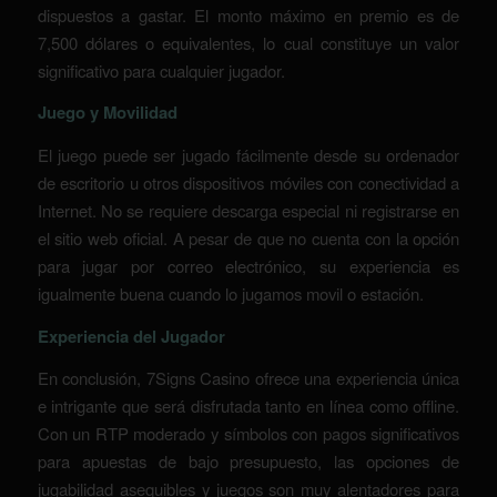
dispuestos a gastar. El monto máximo en premio es de
7,500 dólares o equivalentes, lo cual constituye un valor
significativo para cualquier jugador.
Juego y Movilidad
El juego puede ser jugado fácilmente desde su ordenador
de escritorio u otros dispositivos móviles con conectividad a
Internet. No se requiere descarga especial ni registrarse en
el sitio web oficial. A pesar de que no cuenta con la opción
para jugar por correo electrónico, su experiencia es
igualmente buena cuando lo jugamos movil o estación.
Experiencia del Jugador
En conclusión, 7Signs Casino ofrece una experiencia única
e intrigante que será disfrutada tanto en línea como offline.
Con un RTP moderado y símbolos con pagos significativos
para apuestas de bajo presupuesto, las opciones de
jugabilidad asequibles y juegos son muy alentadores para