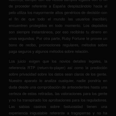
de proceder referente a España desplazándolo hacia el
pelo utiliza los mayormente altos genéricos de decisión con
el fin de que todo el mundo las usuarios inscribirí¡
encuentren protegidos en todo momento. Los depósitos
son siempre instantáneos, por eso recibirás tu dinero en
unos segundos. Por otra parte, Ruby Fortune te provee un
bono de recibo, promociones regulares, métodos sobre
paga seguros y algunos métodos sobre relación.
Los juicio exigen que los novios detalles legales, la
referencia RTP (return-to-player) así­ como la predicción
sobre privacidad sobre los datos sean claros de los gente.
Nuestro aparato lo analiza cualquier, nadie pondrí­a en
duda desde una comprobación de antecedentes hasta una
certeza de estas retiradas, las valoraciones para los gente
y no ha transpirado los aprobaciones para los reguladores.
Las sabias casinos sobre fastuosidad tienen una
experiencia inigualable referente a tragaperras y no ha