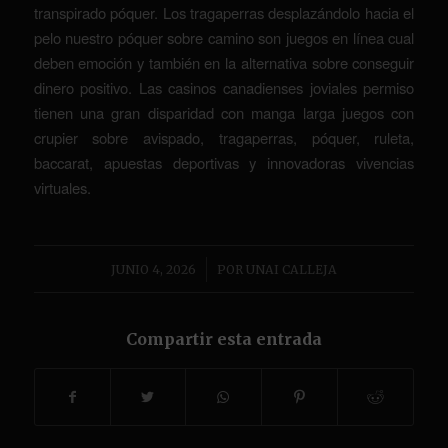
transpirado póquer. Los tragaperras desplazándolo hacia el
pelo nuestro póquer sobre camino son juegos en línea cual
deben emoción y también en la alternativa sobre conseguir
dinero positivo. Las casinos canadienses joviales permiso
tienen una gran disparidad con manga larga juegos con
crupier sobre avispado, tragaperras, póquer, ruleta,
baccarat, apuestas deportivas y innovadoras vivencias
virtuales.
/
JUNIO 4, 2026
POR
UNAI CALLEJA
Compartir esta entrada