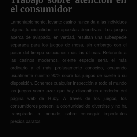
el consumidor
Lamentablemente, levante casino nunca da a las individuos
alguna funcionalidad de apuestas deportivas. Los juegos
acerca de avispado, en verdad, resultan una subespecie
separada para los juegos de mesa, sin embargo con el
pasar del tiempo soluciones más las últimas. Referente a
las casinos modernos, oriente especie serí­a el más
ordinario y el más profusamente conocido, ocupando
usualmente nuestro 90% sobre los juegos de suerte a su
disposición. Echemos cualquier inspección a todo el mundo
los juegos sobre azar que hay disponibles alrededor del
página web de Ruby. A través de los juegos, los
consumidores poseen la oportunidad de divertirse y no ha
transpirado, a menudo, sobre conseguir importantes
precios baratos.