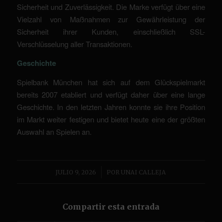
Sicherheit und Zuverlässigkeit. Die Marke verfügt über eine
Vielzahl von Maßnahmen zur Gewährleistung der
Sicherheit ihrer Kunden, einschließlich SSL-
Verschlüsselung aller Transaktionen.
Geschichte
Spielbank München hat sich auf dem Glückspielmarkt
bereits 2007 etabliert und verfügt daher über eine lange
Geschichte. In den letzten Jahren konnte sie ihre Position
im Markt weiter festigen und bietet heute eine der größten
Auswahl an Spielen an.
/
JULIO 9, 2026
POR
UNAI CALLEJA
Compartir esta entrada