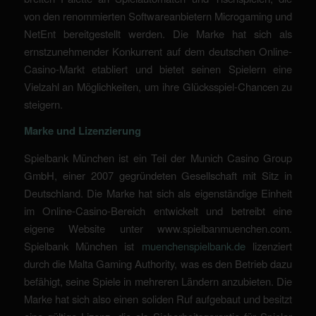
von den renommierten Softwareanbietern Microgaming und
NetEnt bereitgestellt werden. Die Marke hat sich als
ernstzunehmender Konkurrent auf dem deutschen Online-
Casino-Markt etabliert und bietet seinen Spielern eine
Vielzahl an Möglichkeiten, um ihre Glücksspiel-Chancen zu
steigern.
Marke und Lizenzierung
Spielbank München ist ein Teil der Munich Casino Group
GmbH, einer 2007 gegründeten Gesellschaft mit Sitz in
Deutschland. Die Marke hat sich als eigenständige Einheit
im Online-Casino-Bereich entwickelt und betreibt eine
eigene Website unter www.spielbanmuenchen.com.
Spielbank München ist
muenchenspielbank.de
lizenziert
durch die Malta Gaming Authority, was es den Betrieb dazu
befähigt, seine Spiele in mehreren Ländern anzubieten. Die
Marke hat sich also einen soliden Ruf aufgebaut und besitzt