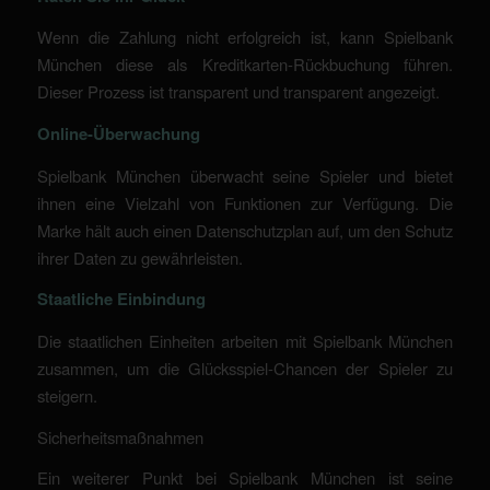
Wenn die Zahlung nicht erfolgreich ist, kann Spielbank
München diese als Kreditkarten-Rückbuchung führen.
Dieser Prozess ist transparent und transparent angezeigt.
Online-Überwachung
Spielbank München überwacht seine Spieler und bietet
ihnen eine Vielzahl von Funktionen zur Verfügung. Die
Marke hält auch einen Datenschutzplan auf, um den Schutz
ihrer Daten zu gewährleisten.
Staatliche Einbindung
Die staatlichen Einheiten arbeiten mit Spielbank München
zusammen, um die Glücksspiel-Chancen der Spieler zu
steigern.
Sicherheitsmaßnahmen
Ein weiterer Punkt bei Spielbank München ist seine