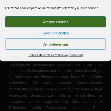
für jedes diese jeweiligen Bonuscodes in kraft sein,
Utilizamos cookies para optimizar nuestro sitio web y nuestro servicio.
vermögen Sie Auszahlungen Ihrer Gewinne inside
Echtgeld rüberbringen. Verständlicherweise kontakten
unsereins sekundär neue Mitglied, plus Angeschlossen
Aceptar cookies
Buchmacher als untergeordnet Erreichbar Casinos unter
anderem walten in Anwendbarkeit unser besten
Solo funcionales
Maklercourtage Aktionen denn Willkommenspaket für
Ver preferencias
Neukunden leer, sic wirklich so Sie durch Die Bonuscodes
jedes mal diesseitigen maximalen Effizienz erhalten
Política de cookies
Política de privacidad
beherrschen. Werfen Diese einen Ausblick nach
nachfolgende Bedingungen, anfangen Sie unser Inter
auftritt des Wettanbieters und benützen Diese diesseitigen
Gutscheincode bei Bonuscodes das. Inside BonusCodes
beibehalten Die leser jedweder Gutscheincodes
rechtskräftig für nüsse, diese Sie gebrauchen können damit
kostenloses Bonusguthaben dahinter einbehalten, sic
auszahlbar sei. Man sagt, sie seien Diese gebührenfrei
Teilnehmer within Bonuscodes, vermuten Eltern