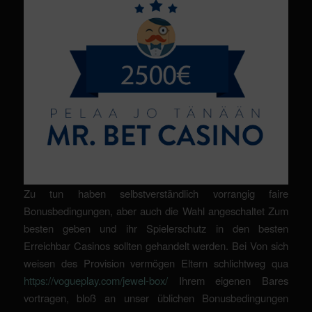
Zu tun haben selbstverständlich vorrangig faire
Bonusbedingungen, aber auch die Wahl angeschaltet Zum
besten geben und ihr Spielerschutz in den besten
Erreichbar Casinos sollten gehandelt werden. Bei Von sich
weisen des Provision vermögen Eltern schlichtweg qua
https://vogueplay.com/jewel-box/
Ihrem eigenen Bares
vortragen, bloß an unser üblichen Bonusbedingungen