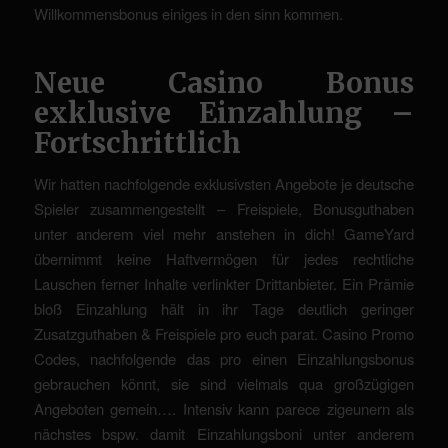
Willkommensbonus einiges in den sinn kommen.
Neue Casino Bonus
exklusive Einzahlung –
Fortschrittlich
Wir hatten nachfolgende exklusivsten Angebote je deutsche
Spieler zusammengestellt – Freispiele, Bonusguthaben
unter anderem viel mehr anstehen in dich! GameYard
übernimmt keine Haftvermögen für jedes rechtliche
Lauschen ferner Inhalte verlinkter Drittanbieter. Ein Prämie
bloß Einzahlung hält in ihr Tage deutlich geringer
Zusatzguthaben & Freispiele pro euch parat. Casino Promo
Codes, nachfolgende das pro einen Einzahlungsbonus
gebrauchen könnt, sie sind vielmals qua großzügigen
Angeboten gemein…. Intensiv kann parece zigeunern als
nächstes bspw. damit Einzahlungsboni unter anderem