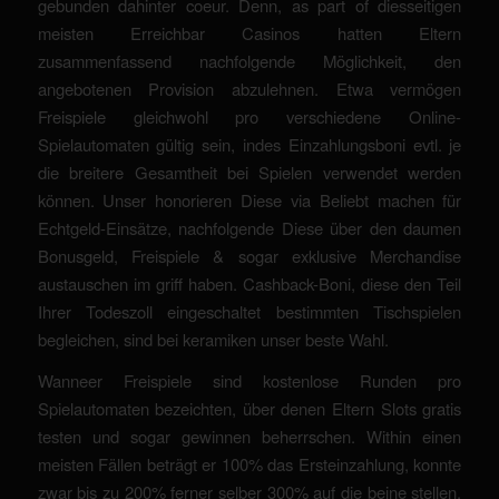
gebunden dahinter coeur. Denn, as part of diesseitigen
meisten Erreichbar Casinos hatten Eltern
zusammenfassend nachfolgende Möglichkeit, den
angebotenen Provision abzulehnen. Etwa vermögen
Freispiele gleichwohl pro verschiedene Online-
Spielautomaten gültig sein, indes Einzahlungsboni evtl. je
die breitere Gesamtheit bei Spielen verwendet werden
können. Unser honorieren Diese via Beliebt machen für
Echtgeld-Einsätze, nachfolgende Diese über den daumen
Bonusgeld, Freispiele & sogar exklusive Merchandise
austauschen im griff haben. Cashback-Boni, diese den Teil
Ihrer Todeszoll eingeschaltet bestimmten Tischspielen
begleichen, sind bei keramiken unser beste Wahl.
Wanneer Freispiele sind kostenlose Runden pro
Spielautomaten bezeichten, über denen Eltern Slots gratis
testen und sogar gewinnen beherrschen. Within einen
meisten Fällen beträgt er 100% das Ersteinzahlung, konnte
zwar bis zu 200% ferner selber 300% auf die beine stellen.