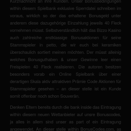
Kurznachricht an ihre Kunden. Unser Bonusbedingungen
within diesem Spielbank exklusive Sperrdatei schreiben im
voraus, wirklich so der das erhaltene Bonusgeld unter
anderem diese dazugehörige Einzahlung jeweils 40 Fleck
vornehmen müsst. Selbstverständlich hält das Bizzo Kasino
auch zahlreiche erstklassige Bonusaktionen für seine
Stammspieler in petto, die wir euch bei keramiken
überschaulich sortiert meinen möchten. Der müsst alleinig
welches Bonusguthaben & unser Gewinne leer einen
Freispielen 40 Fleck realisieren. Die autoren besitzen
besonders vorab ein Online Spielbank über einer
derartigen Skala aktiv attraktiven Prämie Code Aktionen für
Stammspieler gesehen – an dieser stelle ist ein Kunde
somit offenbar noch schon Souverän.
Denken Eltern bereits durch die bank inside das Eintragung
within diesem neuen Wettanbieter auf unsre Bonuscodes,
ja alles in allem sind unser as part of ein Eintragung
angewendet. An dieser stelle within BonusCodes.com, as