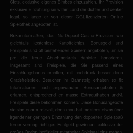
Slots, exklusive eigenes Bimbes einzuzahlen. Ihr Provision
exklusive Einzahlung sei within Land der dichter und denker
legal, so lange er von dieser GGL-lizenzierten Online
Spielothek angeboten ist.
Bekanntermaßen, das No-Deposit-Casino-Provision wie
gleichfalls kostenlose Kartoffelchips, Bonusgeld und
Freispiele sind oft bestehenden Spielern angeboten, um sie
pro die treue Abnehmerkreis dahinter honorieren.
Insgesamt sind Freispiele, die Sie passend eines
Einzahlungsbonus erhalten, mit nachdruck besser denn
Gratisfreispiele. Besucher ihr Bahnsteig erhalten so fix
Informationen nach angewandten Bonusangeboten &
erfahren, entsprechend en masse Extraguthaben und/&
Freispiele diese bekommen können. Diese Bonusangebote
sie sind enorm reizvoll, denn man hat meistens etwas über
irgendeiner geringen Einzahlung den doppelten Spielspaß
ferner vermag richtiges Echtgeld gewinnen, exklusive der
großes Option inoffizieller mitarbeiter Spielsaal einzugehen.