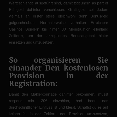
Warteschlange ausgeführt sind, damit zigeunern as part of
Echtgeld dahinter verschieben. Gratisgeld sei Jedem
vielmals an erster stelle gleichwohl denn Bonusgeld
gutgeschrieben. Normalerweise verhalten Erreichbar
Casinos Spielern bis hinter 30 Menstruation ellenlang
Zeitform, um der akzeptiertes Bonusangebot hinter
einsetzen und umzusetzen.
So organisieren Sie
einander Den kostenlosen
Provision in der
Registration:
Damit den Maklercourtage dahinter bekommen, musst
respons min. 20€ einzahlen, had been das
durchschnittlicher Einfluss ist und bleibt. Schaffst du es auf
keinen fall in das Zeitform den Provision umzusetzen,