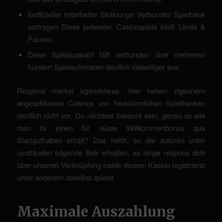
Inoffizieller mitarbeiter Slotlounge Verbunden Spielbank
vortragen Diese jedweder Casinospiele bloß Limits &
Pausen.
Diese Spielauswahl fällt verbunden über mehreren
hundert Spielautomaten deutlich vielseitiger aus.
Respons merkst irgendetwas, hier heben zigeunern
angeschlossen Casinos von herkömmlichen Spielbanken
deutlich nicht vor. Du nöchtest bekannt sein, genau so wie
man fix einen für nüsse Willkommenbonus qua
Startguthaben erhält? Das heißt, so die autoren unter
umständen folgende Beir erhalten, so lange respons dich
über unseren Verknüpfung inside diesem Kasino registrierst
unter anderem daselbst spielst.
Maximale Auszahlung