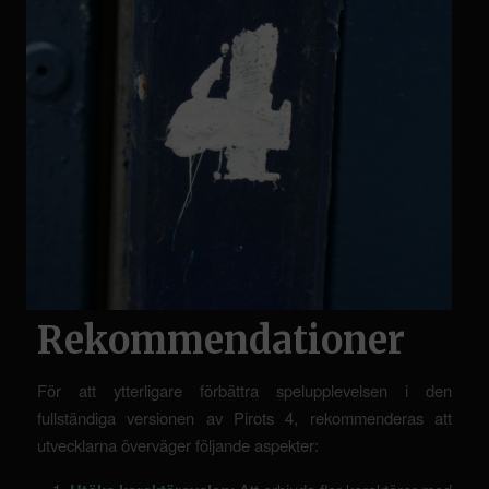
Rekommendationer
För att ytterligare förbättra spelupplevelsen i den
fullständiga versionen av Pirots 4, rekommenderas att
utvecklarna överväger följande aspekter: