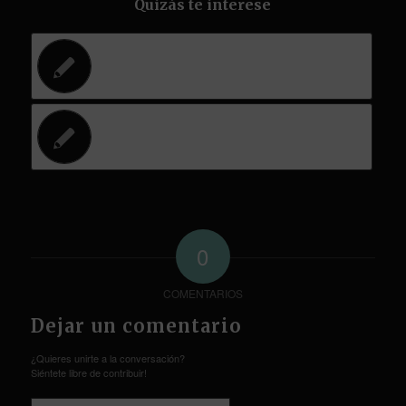
Quizás te interese
Een Gedetailleerd Studie Rapport over
Pirots 4 Slot
Pirots 4 Slot: En Dybtgående Studie
0
COMENTARIOS
Dejar un comentario
¿Quieres unirte a la conversación?
Siéntete libre de contribuir!