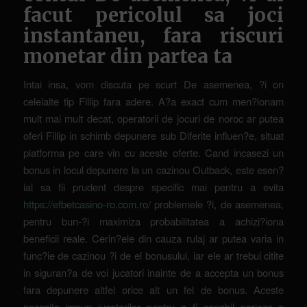
facut pericolul sa joci
instantaneu, fara riscuri
monetar din partea ta
Intai insa, vom discuta pe scurt De asemenea, ?i on
celelalte tip Fillip fara adere. A?a exact cum men?ionam
mult mai mult decat, operatorii de jocuri de noroc ar putea
oferi Fillip in schimb depunere sub Diferite influen?e, situat
platforma pe care vin cu aceste oferte. Cand incasezi un
bonus in locul depunere la un cazinou Outback, este esen?
ial sa fii prudent despre specific mai pentru a evita
https://efbetcasino-ro.com.ro/
problemele ?i, de asemenea,
pentru bun-?i maximiza probabilitatea a achizi?iona
beneficii reale. Cerin?ele din cauza rulaj ar putea varia in
func?ie de cazinou ?i de el bonusului, iar ele ar trebui citite
in siguran?a de voi jucatori inainte de a accepta un bonus
fara depunere altfel orice alt un fel de bonus. Aceste
necesita impun jucatorilor pentru a fi capabil parieze o