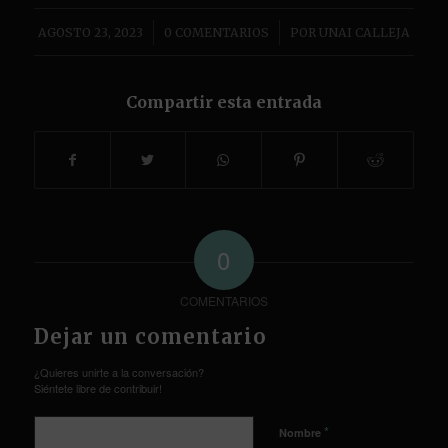
/
/
AGOSTO 23, 2023
0 COMENTARIOS
POR
UNAI CALLEJA
Compartir esta entrada
0
COMENTARIOS
Dejar un comentario
¿Quieres unirte a la conversación?
Siéntete libre de contribuir!
*
Nombre