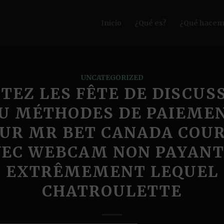
Inicio
¿Qué es?
¿Qué hacem
UNCATEGORIZED
ITEZ LES FÊTE DE DISCUS
U MÉTHODES DE PAIEME
UR MR BET CANADA COU
VEC WEBCAM NON PAYANTS
EXTRÊMEMENT LEQUEL
CHATROULETTE