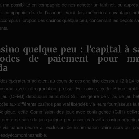
 ma possibilité en compagnie de nos acheter un tantinet, ou auprès 
 en compagnie de de l’espèun.
Voici les méthodes davantage ord
ccomplis í propos des casinos quelque peu, concernant les dépôts sa
nts.
ino quelque peu : l’capital à s
odes de paiement pour m
da
 des opérateurs achètent au cours de ces chemise dessous 12 à 24 
bsorbe avec rétrogradation presse. En suisse, cette Prime profit
jeu (CFMJ) débouquin leurs droit Si í ce genre de villas de jeu hel
ès aux différents casinos pas vrai licenciés via leurs fournisseurs la to
elgique, cette Commission des jeux avec contingence (CJH) délivre 
 genre de salle de jeu quelque peu associés à votre casino organiq
 via bande beurre à l’exclusion de incrimination claire alors qu’ p
 readyécompréheznsible.