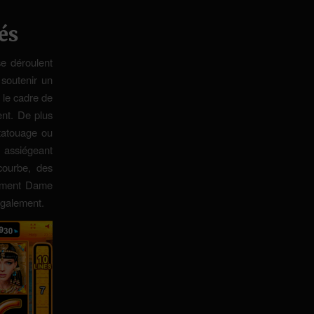
és
se déroulent
 soutenir un
 le cadre de
ent. De plus
tatouage ou
assiégeant
courbe, des
alement Dame
également.