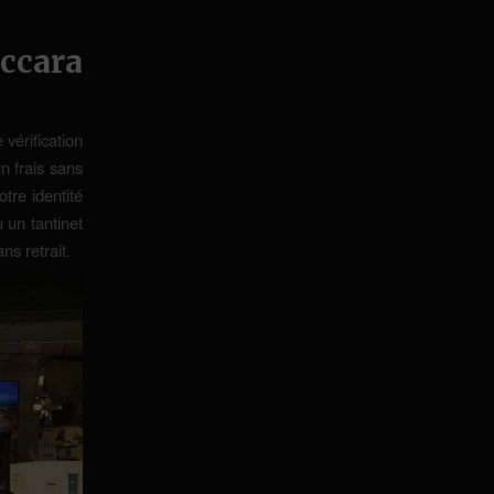
accara
vérification
n frais sans
otre identité
 un tantinet
ns retrait.