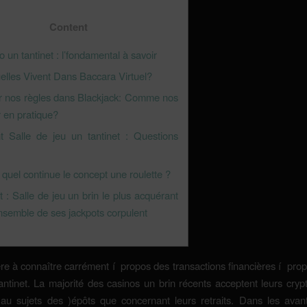
Content
 un tantinet : l’fondamental à savoir
elles Vivent Dans Baccara Virtuel?
r nos règles dans Blackjack: Comme nos
r en pratique?
nt Salle de jeu un tantinet : Questions
 quel continue le concept une roulette ?
 : Salle de jeu un brin le plus acquérant
ensemble de ses jackpots corpulent
ère à connaître carrément í propos des transactions financières í prop
antinet. La majorité des casinos un brin récents acceptent leurs cry
u sujets des )épôts que concernant leurs retraits. Dans les avan