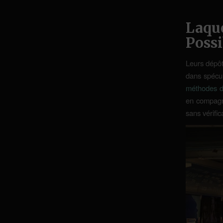
Laque
Possi
Leurs dépôt
dans spécul
méthodes d
en compagni
sans vérific