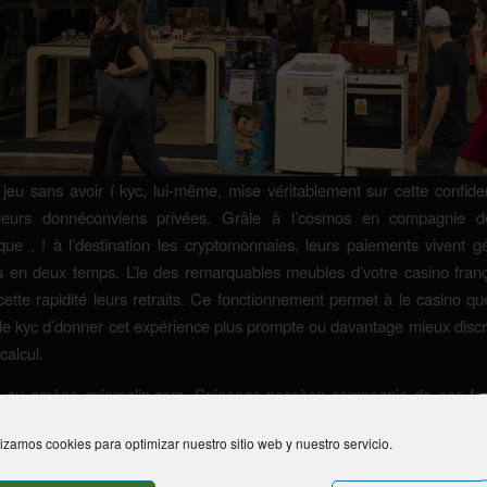
 jeu sans avoir í kyc, lui-même, mise véritablement sur cette confidenti
 leurs donnéconviens privées. Grâle à l’cosmos en compagnie d
que , ! à l’destination les cryptomonnaies, leurs paiements vivent 
és en deux temps. L’le des remarquables meubles d’votre casino fran
cette rapidité leurs retraits. Ce fonctionnement permet à le casino q
 de kyc d’donner cet expérience plus prompte ou davantage mieux disc
calcul.
 au amène spinmalin.com, Spinanga possèen compagnie de nos fonc
rrivée étoffer son’expérience, avec un programme VIP bourré d’meubl
lizamos cookies para optimizar nuestro sitio web y nuestro servicio.
avec empocher leurs avantages avec les spins rally concernant les c
titions un brin. Revoilà la liste leurs meilleurs salle de jeu un tantin