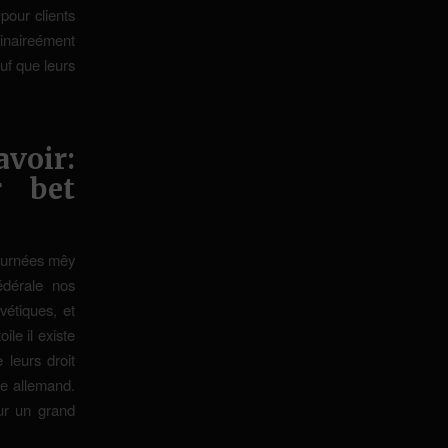
pour clients
inaireément
uf que leurs
avoir:
r bet
journées mêy
édérale nos
vétiques, et
ile il existe
leurs droit
ue allemand.
our un grand