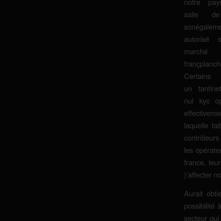
notre pay
salle d
sonégaleme
autorisé 
marché
françplanch
Certains 
un tantine
nul kyc o
effectivem
laquelle fa
contrôleurs
les opérate
france, leu
)’affecter n
Aurait obt
possibilité
secteur qui