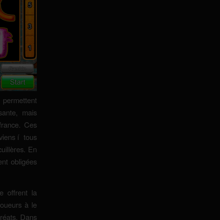
permettent
sante, mais
 france. Ces
viens í tous
uillères. En
ent obligées
 offrent la
joueurs à le
uréats. Dans