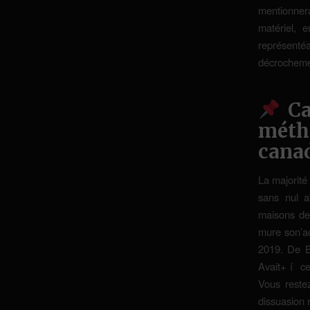
mentionnera
matériel,
représentéa
décrocheme
Cas
méth
cana
La majorité
sans nul a
maisons de 
mure son’acc
2019. De B
Avait+ í ce
Vous restez
dissuasion