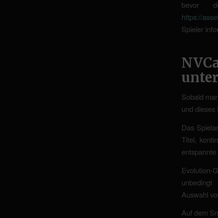
bevor de
https://as
Spieler inf
NVCas
unter
Sobald man 
und dieses B
Das Spiela
Titel, kont
entspannte 
Evolution-
unbedingt 
Auswahl von
Auf dem Sma