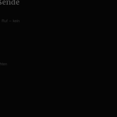
ende
n Ruf – kein
hten