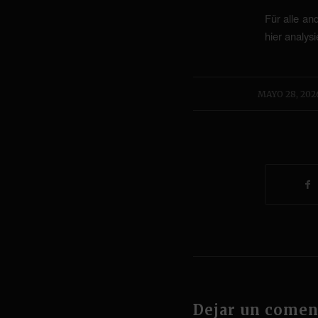
Für alle an
hier analys
/
MAYO 28, 202
Dejar un comen