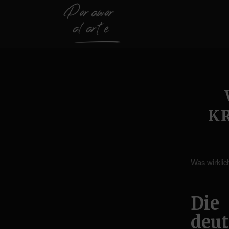
K
Was wirklic
Die
deut