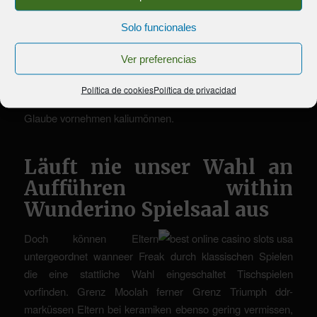
bringen Jedermann welches komplette Wunderino-Erleben
Solo funcionales
geradlinig unter Ein Smartphone und Tablet, sodass Diese
bequem von überall inside Land der dichter und denker
Ver preferencias
vortragen können. Alle Limits & voraussichtlichen
Bearbeitungszeiten sind as part of das Geldkasten
Política de cookies
Política de privacidad
angezeigt, sodass Eltern jede Einzahlung & Auszahlung via
Glaube vornehmen kaliumönnen.
Läuft nie unser Wahl an
Aufführen within
Wunderino Spielsaal aus
Doch können Eltern
untergeordnet wanneer Freak durch klassischen Spielen
die eine stattliche Wahl eingeschaltet Tischspielen
vorfinden. Grenz Moolah ferner Grenz Triumph ddr-
marküssen Eltern bei keramiken ebenso gering vermissen,