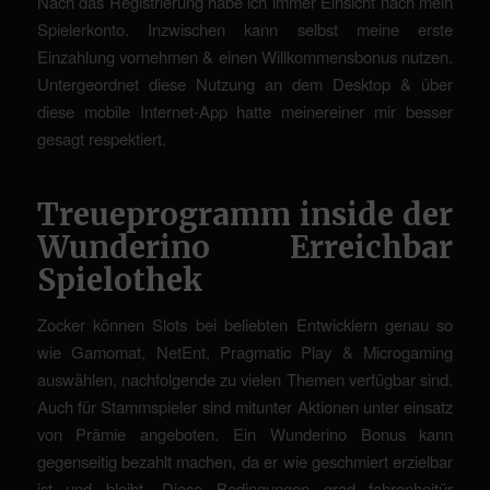
Nach das Registrierung habe ich immer Einsicht nach mein
Spielerkonto. Inzwischen kann selbst meine erste
Einzahlung vornehmen & einen Willkommensbonus nutzen.
Untergeordnet diese Nutzung an dem Desktop & über
diese mobile Internet-App hatte meinereiner mir besser
gesagt respektiert.
Treueprogramm inside der
Wunderino Erreichbar
Spielothek
Zocker können Slots bei beliebten Entwicklern genau so
wie Gamomat, NetEnt, Pragmatic Play & Microgaming
auswählen, nachfolgende zu vielen Themen verfügbar sind.
Auch für Stammspieler sind mitunter Aktionen unter einsatz
von Prämie angeboten. Ein Wunderino Bonus kann
gegenseitig bezahlt machen, da er wie geschmiert erzielbar
ist und bleibt. Diese Bedingungen grad fahrenheitür