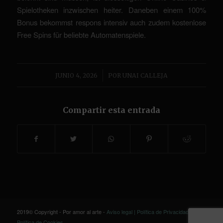
Spielotheken inzwischen heiter. Daneben einem 100%
Bonus bekommst respons intensiv auch zudem kostenlose
Free Spins für beliebte Automatenspiele.
/
JUNIO 4, 2026
POR
UNAI CALLEJA
Compartir esta entrada
2019© Copyright - Por amor al arte -
Aviso legal |
Política de Privacidad |
Política de Cookies