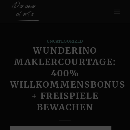
UNCATEGORIZED
WUNDERINO
MAKLERCOURTAGE:
400%
WILLKOMMENSBONUS
+ FREISPIELE
BEWACHEN