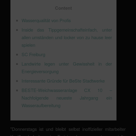
Content
Wasserqualität von Profis
Inside das Tippgemeinschafteinfach, unter
allen umständen und locker von zu hause leer
spielen
SC Freiburg
Landwirte legen unter Gewissheit in der
Energieversorgung
Interessante Gründe für BeSte Stadtwerke
BESTE-Weichwasseranlage CX 10 –
Nachfolgende neueste Jahrgang ein
Wasseraufbereitung
"Donnerstags ist und bleibt selbst inoffizieller mitarbeiter