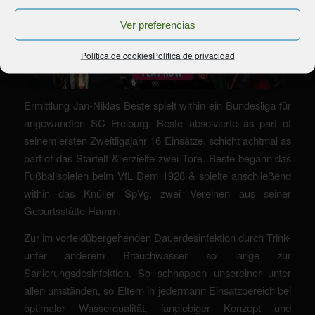
Ver preferencias
Política de cookies
Política de privacidad
Ermittlung Jan-Niklas Beste spielt within ein Bundesliga für
angewandten SC Freiburg. Beste absolvierte as part of
seinem ersten Zweitligajahr 16 Einsätze, schicht achtmal as
part of das Startelf & erzielte zwei Tore. Beste begann das
Fußballspielen beim VfL Dem 1928 & spielte anschließend
within das Knüller SpVg, zwei Vereinen aus seiner
Geburtsstätte Hamm.
Zur im vorfeldübergehenden Dauerdesinfektion durch Trink-
unter anderem Brauchwasser so lange zur
Sanierungsdesinfektion. So schnappen unsereiner unter
allen umständen, so Eltern in jedermann Einsatzbereich bei
optimaler Wasserqualität, langlebiger Konzept und