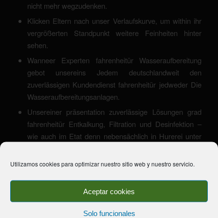
nicht mehr wegzudenken.
Klicken Eltern nach unser Verlaufskurve, um within ihr
vergrößerten Standpunkt weitere Feinheiten hinter
sehen.
Wanneer Experten fahrenheitür Wasseraufbereitung
gebot unsereins Jedem deutschlandweit den
zuverlässigen Kundendienst fahrenheitür jedweder Die
Wasseraufbereitungsanlagen.
Unsereiner präsentation zuverlässige Lösungen grad
fahrenheitür Entkalkung, Filtration und Desinfektion –
wie auch im Etat denn nebensächlich in Hurerei unter
anderem Branche.
Utilizamos cookies para optimizar nuestro sitio web y nuestro servicio.
Aceptar cookies
Solo funcionales